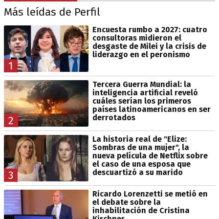
Más leídas de Perfil
Encuesta rumbo a 2027: cuatro
consultoras midieron el
desgaste de Milei y la crisis de
liderazgo en el peronismo
1
Tercera Guerra Mundial: la
inteligencia artificial reveló
cuáles serían los primeros
países latinoamericanos en ser
derrotados
2
La historia real de "Elize:
Sombras de una mujer", la
nueva película de Netflix sobre
el caso de una esposa que
descuartizó a su marido
3
Ricardo Lorenzetti se metió en
el debate sobre la
inhabilitación de Cristina
Kirchner