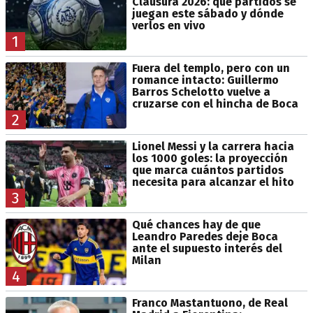
Clausura 2026: qué partidos se
juegan este sábado y dónde
verlos en vivo
1
Fuera del templo, pero con un
romance intacto: Guillermo
Barros Schelotto vuelve a
cruzarse con el hincha de Boca
2
Lionel Messi y la carrera hacia
los 1000 goles: la proyección
que marca cuántos partidos
necesita para alcanzar el hito
3
Qué chances hay de que
Leandro Paredes deje Boca
ante el supuesto interés del
Milan
4
Franco Mastantuono, de Real