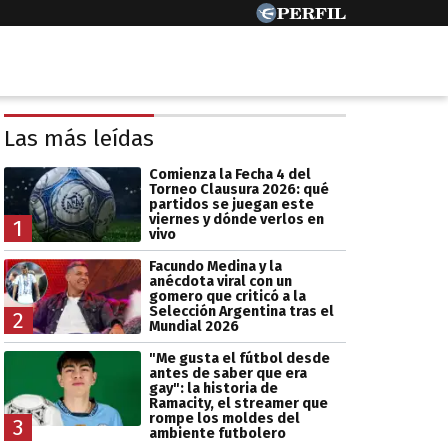
Las más leídas
Comienza la Fecha 4 del
Torneo Clausura 2026: qué
partidos se juegan este
viernes y dónde verlos en
1
vivo
Facundo Medina y la
anécdota viral con un
gomero que criticó a la
Selección Argentina tras el
2
Mundial 2026
"Me gusta el fútbol desde
antes de saber que era
gay": la historia de
Ramacity, el streamer que
rompe los moldes del
3
ambiente futbolero