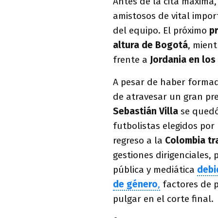
Antes de la cita máxima,
amistosos de vital impor
del equipo. El próximo
p
altura de Bogotá
, mien
frente a
Jordania en los
A pesar de haber formado
de atravesar un gran pre
Sebastián Villa
se quedó 
futbolistas elegidos por
regreso a la
Colombia tr
gestiones dirigenciales
pública y mediática
debi
de género
,
factores de p
pulgar en el corte final.