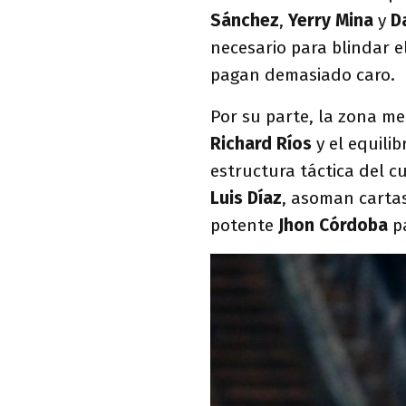
Sánchez
,
Yerry Mina
y
D
necesario para blindar e
pagan demasiado caro.
Por su parte, la zona m
Richard Ríos
y el equilib
estructura táctica del c
Luis Díaz
, asoman carta
potente
Jhon Córdoba
pa