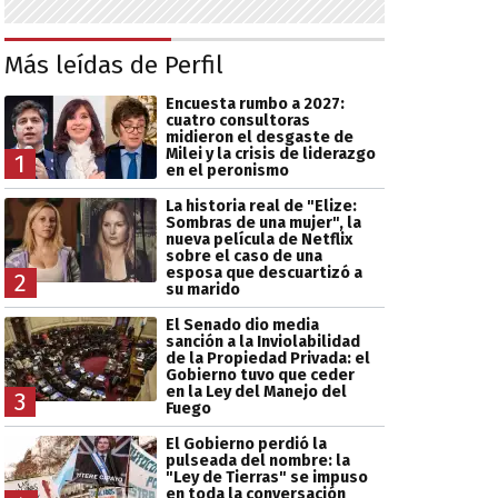
Más leídas de Perfil
Encuesta rumbo a 2027:
cuatro consultoras
midieron el desgaste de
Milei y la crisis de liderazgo
1
en el peronismo
La historia real de "Elize:
Sombras de una mujer", la
nueva película de Netflix
sobre el caso de una
esposa que descuartizó a
2
su marido
El Senado dio media
sanción a la Inviolabilidad
de la Propiedad Privada: el
Gobierno tuvo que ceder
en la Ley del Manejo del
3
Fuego
El Gobierno perdió la
pulseada del nombre: la
"Ley de Tierras" se impuso
en toda la conversación