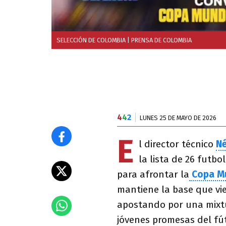
SELECCIÓN DE COLOMBIA
| PRENSA DE COLOMBIA
4
4
2
LUNES 25 DE MAYO DE 2026
E
l director técnico
Né
la lista de 26 futb
para afrontar la
Copa Mu
mantiene la base que vi
apostando por una mixtur
jóvenes promesas del fút