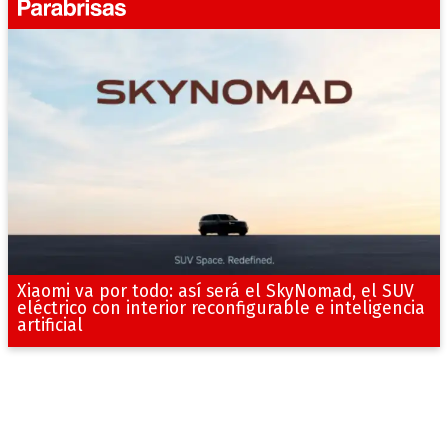
Xiaomi va por todo: así será el SkyNomad, el SUV
eléctrico con interior reconfigurable e inteligencia
artificial