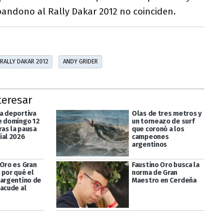
bandono al Rally Dakar 2012 no coinciden.
RALLY DAKAR 2012
ANDY GRIDER
teresar
a deportiva
Olas de tres metros y
e domingo 12
un torneazo de surf
tras la pausa
que coronó a los
ial 2026
campeones
argentinos
 Oro es Gran
Faustino Oro busca la
 por qué el
norma de Gran
 argentino de
Maestro en Cerdeña
sacude al