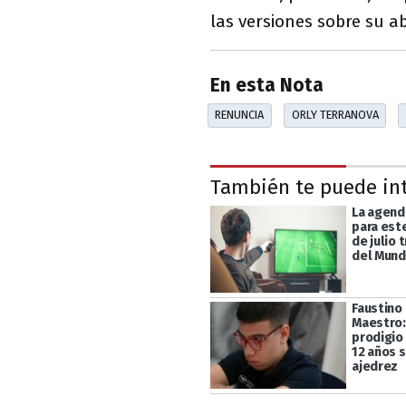
las versiones sobre su a
En esta Nota
RENUNCIA
ORLY TERRANOVA
También te puede in
La agend
para est
de julio 
del Mund
Faustino
Maestro:
prodigio
12 años 
ajedrez