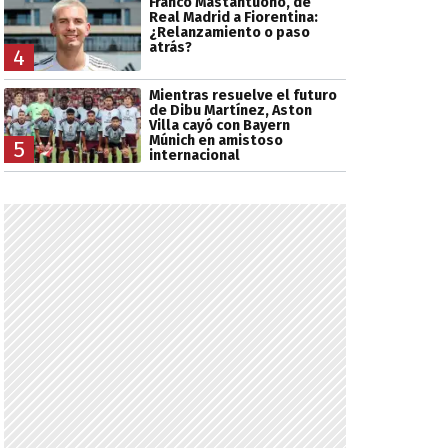
Franco Mastantuono, de
Real Madrid a Fiorentina:
¿Relanzamiento o paso
atrás?
4
Mientras resuelve el futuro
de Dibu Martínez, Aston
Villa cayó con Bayern
Múnich en amistoso
5
internacional