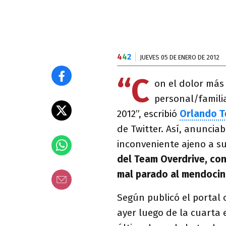
4
4
2
JUEVES 05 DE ENERO DE 2012
“C
on el dolor má
personal/famili
2012”, escribió
Orlando T
de Twitter. Así, anuncia
inconveniente ajeno a s
del Team Overdrive, con
mal parado al mendocin
Según publicó el portal o
ayer luego de la cuarta 