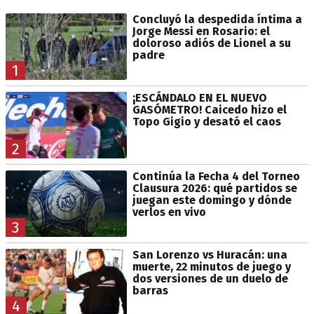
Concluyó la despedida íntima a
Jorge Messi en Rosario: el
doloroso adiós de Lionel a su
padre
1
¡ESCÁNDALO EN EL NUEVO
GASÓMETRO! Caicedo hizo el
Topo Gigio y desató el caos
2
Continúa la Fecha 4 del Torneo
Clausura 2026: qué partidos se
juegan este domingo y dónde
verlos en vivo
3
San Lorenzo vs Huracán: una
muerte, 22 minutos de juego y
dos versiones de un duelo de
barras
4