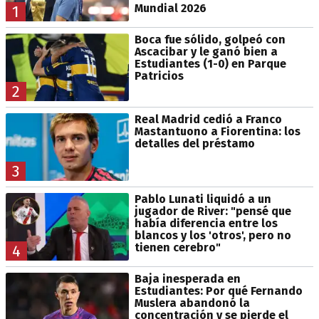
Mundial 2026
1
Boca fue sólido, golpeó con
Ascacibar y le ganó bien a
Estudiantes (1-0) en Parque
Patricios
2
Real Madrid cedió a Franco
Mastantuono a Fiorentina: los
detalles del préstamo
3
Pablo Lunati liquidó a un
jugador de River: "pensé que
había diferencia entre los
blancos y los 'otros', pero no
tienen cerebro"
4
Baja inesperada en
Estudiantes: Por qué Fernando
Muslera abandonó la
concentración y se pierde el