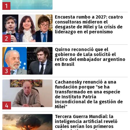
1
Encuesta rumbo a 2027: cuatro
consultoras midieron el
desgaste de Milei y la crisis de
liderazgo en el peronismo
2
Quirno reconoció que el
gobierno de Lula solicitó el
retiro del embajador argentino
en Brasil
3
Cachanosky renunció a una
fundación porque "se ha
transformado en una especie
de Instituto Patria
incondicional de la gestión de
4
Milei"
Tercera Guerra Mundial: la
inteligencia artificial reveló
cuáles serían los primeros