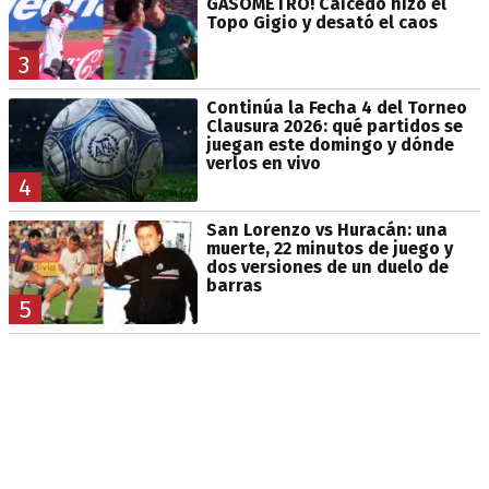
GASÓMETRO! Caicedo hizo el
Topo Gigio y desató el caos
3
Continúa la Fecha 4 del Torneo
Clausura 2026: qué partidos se
juegan este domingo y dónde
verlos en vivo
4
San Lorenzo vs Huracán: una
muerte, 22 minutos de juego y
dos versiones de un duelo de
barras
5