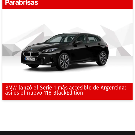
BMW lanzó el Serie 1 más accesible de Argentina:
así es el nuevo 118 BlackEdition