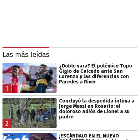
Las más leídas
¿Doble vara? El polémico Topo
Gigio de Caicedo ante San
Lorenzo y las diferencias con
Paredes a River
1
Concluyó la despedida íntima a
Jorge Messi en Rosario: el
doloroso adiós de Lionel a su
padre
2
¡ESCÁNDALO EN EL NUEVO