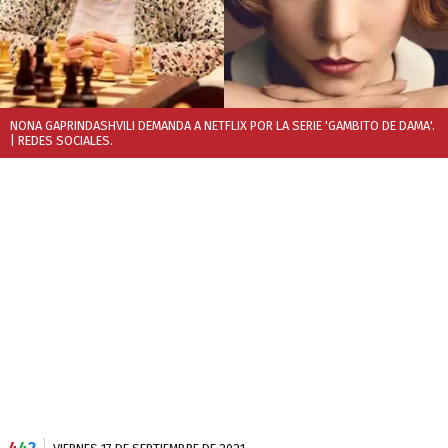
NONA GAPRINDASHVILI DEMANDA A NETFLIX POR LA SERIE 'GAMBITO DE DAMA'.
| REDES SOCIALES.
4
4
2