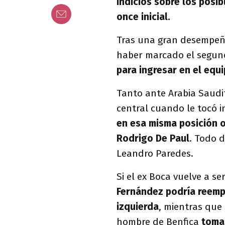
indicios sobre los posib
once inicial.
Tras una gran desempeño
haber marcado el segundo
para ingresar en el equi
Tanto ante Arabia Saud
central cuando le tocó i
en esa misma posición 
Rodrigo De Paul
. Todo 
Leandro Paredes.
Si el ex Boca vuelve a s
Fernández podría reempl
izquierda
, mientras que 
hombre de Benfica
tomar