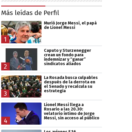
Más leídas de Perfil
Murió Jorge Messi, el papá
de Lionel Messi
1
Caputo y Sturzenegger
crean un fondo para
indemnizar y “ganar”
sindicatos aliados
2
La Rosada busca culpables
después de la derrota en
el Senado y recalcula su
estrategia
3
Lionel Messi llega a
Rosario a las 20.30:
velatorio íntimo de Jorge
Messi, sin acceso al público
4
Los aviones F 16