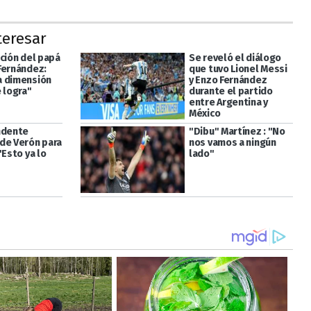
teresar
ación del papá
Se reveló el diálogo
Fernández:
que tuvo Lionel Messi
 dimensión
y Enzo Fernández
 logra"
durante el partido
entre Argentina y
México
ndente
"Dibu" Martínez : "No
de Verón para
nos vamos a ningún
"Esto ya lo
lado"