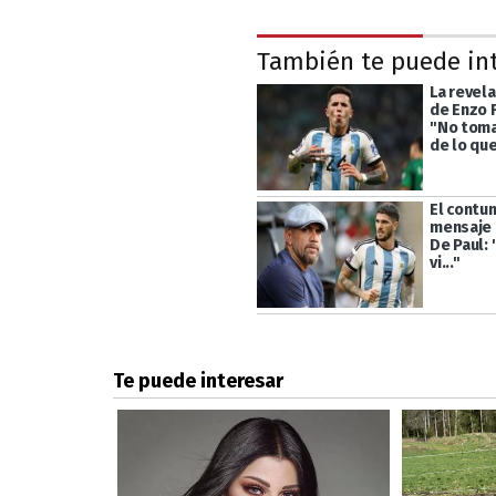
También te puede in
La revel
de Enzo 
"No toma
de lo que
El contu
mensaje 
De Paul: 
vi..."