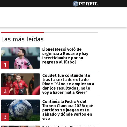
Las más leídas
Lionel Messi voló de
urgencia a Rosario y hay
incertidumbre por su
regreso al fútbol
1
Coudet fue contundente
tras la sexta derrota de
River: “Si no se empiezan a
dar los resultados, no le
2
voy a hacer mal a River”
Continúa la Fecha 4 del
Torneo Clausura 2026: qué
partidos se juegan este
sábado y dónde verlos en
3
vivo