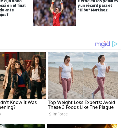
le dijo bobo
Héroe en los penales
ssi en el final
y un récord para el
ido ante
"Dibu" Martínez
ajos?