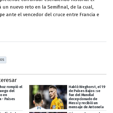
 un nuevo reto en la Semifinal, de la cual,
e ante el vencedor del cruce entre Francia e
COS
teresar
hoz rompió el
Habló Weghorst, el 19
luego del
de Países Bajos: se
o en
fue del Mundial
a - Países
decepcionado de
Messi y recibió un
mensaje de Antonela