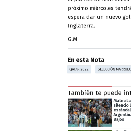
próximo miércoles tendrá
espera dar un nuevo golp
Inglaterra.
G.M
En esta Nota
QATAR 2022
SELECCIÓN MARRUE
También te puede in
Mateu La
silencio 
escándal
Argentin
Bajos