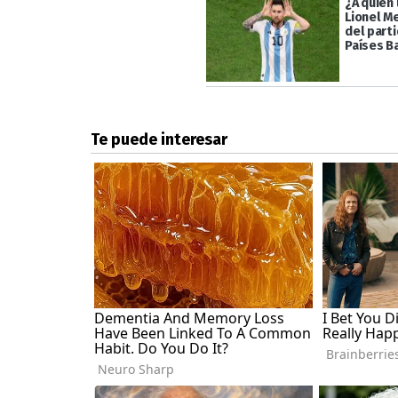
¿A quién 
Lionel Me
del part
Países B