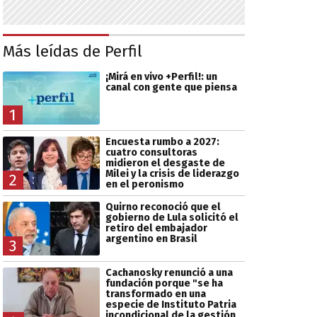
Más leídas de Perfil
¡Mirá en vivo +Perfil!: un
canal con gente que piensa
1
Encuesta rumbo a 2027:
cuatro consultoras
midieron el desgaste de
Milei y la crisis de liderazgo
2
en el peronismo
Quirno reconoció que el
gobierno de Lula solicitó el
retiro del embajador
argentino en Brasil
3
Cachanosky renunció a una
fundación porque "se ha
transformado en una
especie de Instituto Patria
incondicional de la gestión