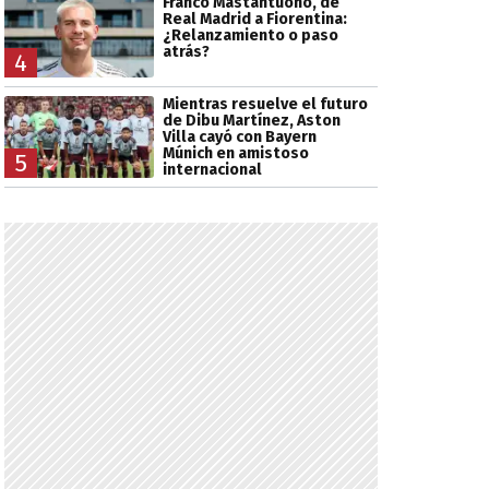
Franco Mastantuono, de
Real Madrid a Fiorentina:
¿Relanzamiento o paso
atrás?
4
Mientras resuelve el futuro
de Dibu Martínez, Aston
Villa cayó con Bayern
Múnich en amistoso
5
internacional