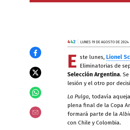
4
4
2
LUNES 19 DE AGOSTO DE 2024
E
ste lunes,
Lionel Sc
Eliminatorias de se
Selección Argentina
. Se
lesión y el otro por deci
La Pulga
, todavía aqueja
plena final de la Copa A
formará parte de la
Albi
con Chile y Colombia.