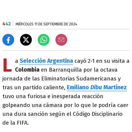
4
4
2
MIÉRCOLES 11 DE SEPTIEMBRE DE 2024
L
a
Selección Argentina
cayó 2-1 en su visita a
Colombia
en Barranquilla por la octava
jornada de las Eliminatorias Sudamericanas y
tras un partido caliente,
Emiliano
Dibu
Martínez
tuvo una furiosa e inesperada reacción
golpeando una cámara por lo que le podría caer
una dura sanción según el Código Disciplinario
de la FIFA.