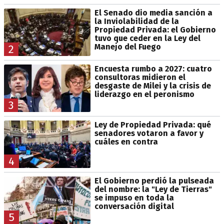
El Senado dio media sanción a
la Inviolabilidad de la
Propiedad Privada: el Gobierno
tuvo que ceder en la Ley del
Manejo del Fuego
2
Encuesta rumbo a 2027: cuatro
consultoras midieron el
desgaste de Milei y la crisis de
liderazgo en el peronismo
3
Ley de Propiedad Privada: qué
senadores votaron a favor y
cuáles en contra
4
El Gobierno perdió la pulseada
del nombre: la "Ley de Tierras"
se impuso en toda la
conversación digital
5