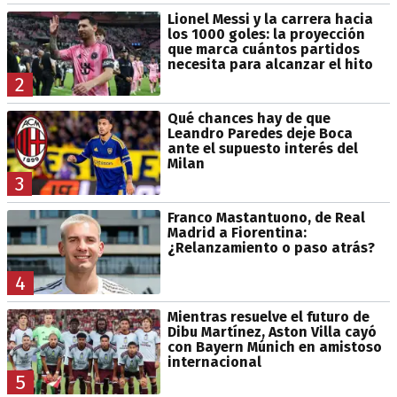
Lionel Messi y la carrera hacia
los 1000 goles: la proyección
que marca cuántos partidos
necesita para alcanzar el hito
2
Qué chances hay de que
Leandro Paredes deje Boca
ante el supuesto interés del
Milan
3
Franco Mastantuono, de Real
Madrid a Fiorentina:
¿Relanzamiento o paso atrás?
4
Mientras resuelve el futuro de
Dibu Martínez, Aston Villa cayó
con Bayern Múnich en amistoso
internacional
5