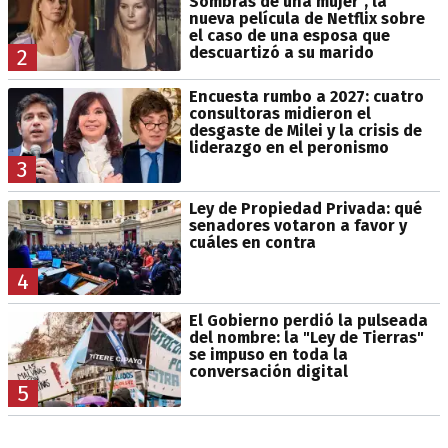
Sombras de una mujer", la
nueva película de Netflix sobre
el caso de una esposa que
descuartizó a su marido
2
Encuesta rumbo a 2027: cuatro
consultoras midieron el
desgaste de Milei y la crisis de
liderazgo en el peronismo
3
Ley de Propiedad Privada: qué
senadores votaron a favor y
cuáles en contra
4
El Gobierno perdió la pulseada
del nombre: la "Ley de Tierras"
se impuso en toda la
conversación digital
5