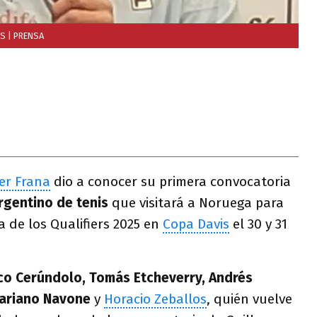
IS
| PRENSA
ier Frana
dio a conocer su primera convocatoria
rgentino de tenis
que visitará a Noruega para
a de los Qualifiers 2025 en
Copa Davis
el 30 y 31
co Cerúndolo, Tomás Etcheverry, Andrés
Mariano Navone
y
Horacio Zeballos
, quién vuelve