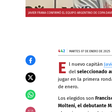
JAVIER FRANA CONFIRMÓ EL EQUIPO ARGENTINO DE COPA DAV
4
4
2
MARTES 07 DE ENERO DE 2025
E
l nuevo capitán
Jav
del
seleccionado a
jugar en la primera rond
de enero.
Los elegidos son
Francis
Molteni, el debutante 