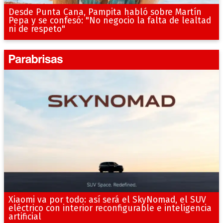
Desde Punta Cana, Pampita habló sobre Martín
Pepa y se confesó: "No negocio la falta de lealtad
ni de respeto"
Xiaomi va por todo: así será el SkyNomad, el SUV
eléctrico con interior reconfigurable e inteligencia
artificial