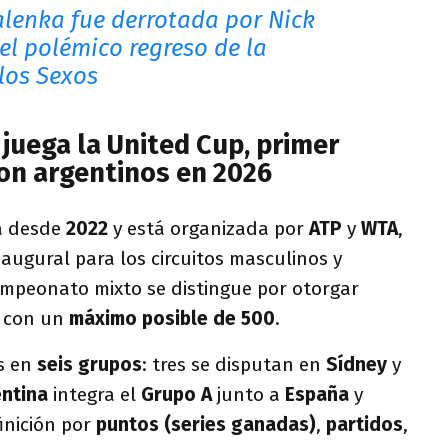
lenka fue derrotada por Nick
el polémico regreso de la
 los Sexos
juega la United Cup, primer
con argentinos en 2026
a desde
2022
y está organizada por
ATP
y
WTA
,
augural para los circuitos masculinos y
ampeonato mixto se distingue por otorgar
, con un
máximo posible de 500
.
s en
seis grupos
: tres se disputan en
Sídney
y
ntina
integra el
Grupo A
junto a
España
y
finición por
puntos (series ganadas)
,
partidos
,