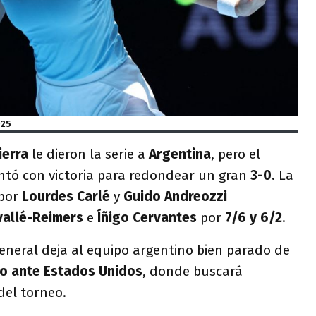
025
ierra
le dieron la serie a
Argentina
, pero el
ntó con victoria para redondear un gran
3-0
. La
 por
Lourdes Carlé
y
Guido Andreozzi
vallé-Reimers
e
Íñigo Cervantes
por
7/6 y 6/2
.
eneral deja al equipo argentino bien parado de
o ante Estados Unidos
, donde buscará
del torneo.