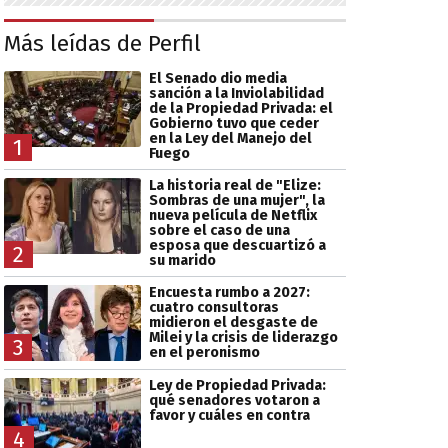
Más leídas de Perfil
El Senado dio media
sanción a la Inviolabilidad
de la Propiedad Privada: el
Gobierno tuvo que ceder
en la Ley del Manejo del
1
Fuego
La historia real de "Elize:
Sombras de una mujer", la
nueva película de Netflix
sobre el caso de una
esposa que descuartizó a
2
su marido
Encuesta rumbo a 2027:
cuatro consultoras
midieron el desgaste de
Milei y la crisis de liderazgo
3
en el peronismo
Ley de Propiedad Privada:
qué senadores votaron a
favor y cuáles en contra
4