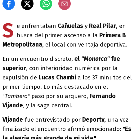
S
e enfrentaban
Cañuelas
y
Real Pilar
, en
busca del primer ascenso a la
Primera B
Metropolitana
, el local con ventaja deportiva.
En un encuentro discreto,
el
"Monarca"
fue
superior
, con inferioridad numérica por la
expulsión de
Lucas Chambi
a los 37 minutos del
primer tiempo. Lo más destacado en el
"
Tambero
" pasó por su arquero,
Fernando
Vijande
, y la saga central.
Vijande
fue entrevistado por
Deportv,
una vez
finalizado el encuentro afirmó emocionado: "
Es
la alegría más grande de mi vida
."