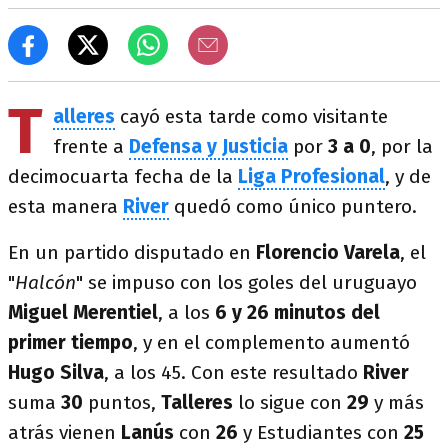
T
alleres
cayó esta tarde como visitante
frente a
Defensa y Justicia
por
3 a 0
, por la
decimocuarta fecha de la
Liga Profesional
, y de
esta manera
River
quedó como único puntero.
En un partido disputado en
Florencio Varela
, el
"
Halcón
" se impuso con los goles del uruguayo
Miguel Merentiel
, a los
6 y 26 minutos del
primer tiempo
, y en el complemento aumentó
Hugo Silva
, a los 45. Con este resultado
River
suma
30
puntos,
Talleres
lo sigue con
29
y más
atrás vienen
Lanús
con
26
y Estudiantes con
25