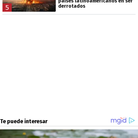
países latinoamericanos en ser
derrotados
5