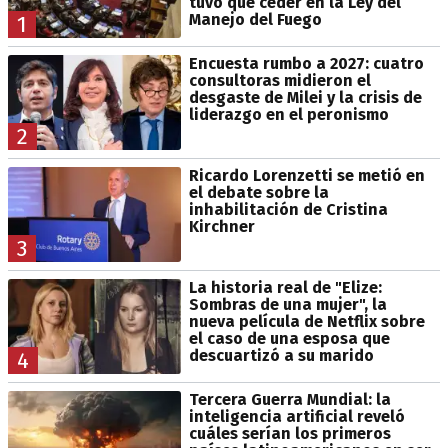
tuvo que ceder en la Ley del
Manejo del Fuego
1
Encuesta rumbo a 2027: cuatro
consultoras midieron el
desgaste de Milei y la crisis de
liderazgo en el peronismo
2
Ricardo Lorenzetti se metió en
el debate sobre la
inhabilitación de Cristina
Kirchner
3
La historia real de "Elize:
Sombras de una mujer", la
nueva película de Netflix sobre
el caso de una esposa que
descuartizó a su marido
4
Tercera Guerra Mundial: la
inteligencia artificial reveló
cuáles serían los primeros