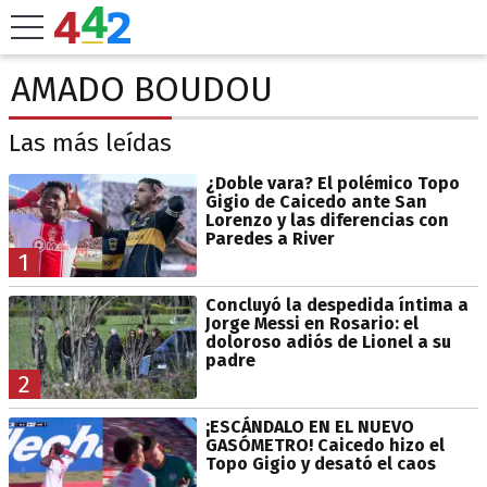
AMADO BOUDOU
Las más leídas
¿Doble vara? El polémico Topo
Gigio de Caicedo ante San
Lorenzo y las diferencias con
Paredes a River
1
Concluyó la despedida íntima a
Jorge Messi en Rosario: el
doloroso adiós de Lionel a su
padre
2
¡ESCÁNDALO EN EL NUEVO
GASÓMETRO! Caicedo hizo el
Topo Gigio y desató el caos