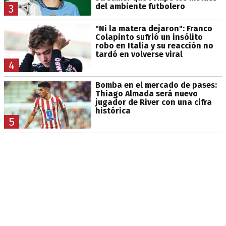
del ambiente futbolero
3
"Ni la matera dejaron": Franco
Colapinto sufrió un insólito
robo en Italia y su reacción no
tardó en volverse viral
4
Bomba en el mercado de pases:
Thiago Almada será nuevo
jugador de River con una cifra
histórica
5