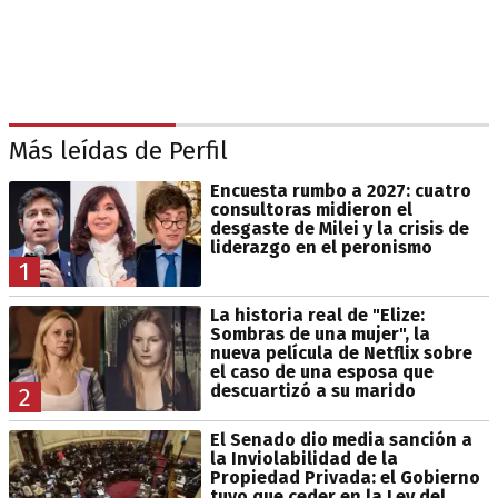
Más leídas de Perfil
Encuesta rumbo a 2027: cuatro
consultoras midieron el
desgaste de Milei y la crisis de
liderazgo en el peronismo
1
La historia real de "Elize:
Sombras de una mujer", la
nueva película de Netflix sobre
el caso de una esposa que
descuartizó a su marido
2
El Senado dio media sanción a
la Inviolabilidad de la
Propiedad Privada: el Gobierno
tuvo que ceder en la Ley del