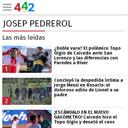
JOSEP PEDREROL
Las más leídas
¿Doble vara? El polémico Topo
Gigio de Caicedo ante San
Lorenzo y las diferencias con
Paredes a River
1
Concluyó la despedida íntima a
Jorge Messi en Rosario: el
doloroso adiós de Lionel a su
padre
2
¡ESCÁNDALO EN EL NUEVO
GASÓMETRO! Caicedo hizo el
Topo Gigio y desató el caos