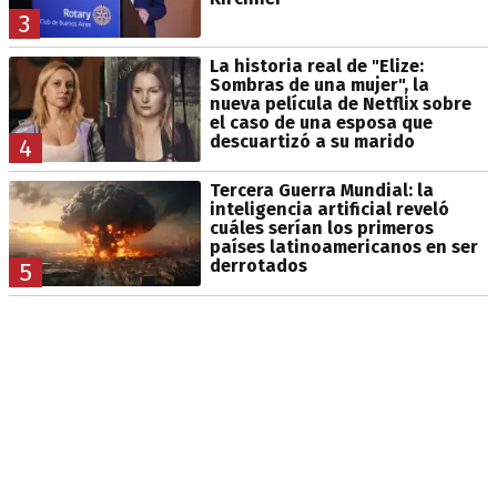
3
La historia real de "Elize:
Sombras de una mujer", la
nueva película de Netflix sobre
el caso de una esposa que
descuartizó a su marido
4
Tercera Guerra Mundial: la
inteligencia artificial reveló
cuáles serían los primeros
países latinoamericanos en ser
derrotados
5