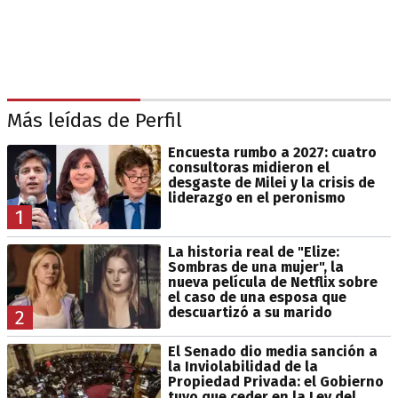
Más leídas de Perfil
Encuesta rumbo a 2027: cuatro
consultoras midieron el
desgaste de Milei y la crisis de
liderazgo en el peronismo
1
La historia real de "Elize:
Sombras de una mujer", la
nueva película de Netflix sobre
el caso de una esposa que
descuartizó a su marido
2
El Senado dio media sanción a
la Inviolabilidad de la
Propiedad Privada: el Gobierno
tuvo que ceder en la Ley del