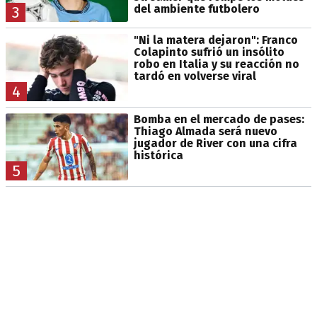
del ambiente futbolero
3
"Ni la matera dejaron": Franco
Colapinto sufrió un insólito
robo en Italia y su reacción no
tardó en volverse viral
4
Bomba en el mercado de pases:
Thiago Almada será nuevo
jugador de River con una cifra
histórica
5