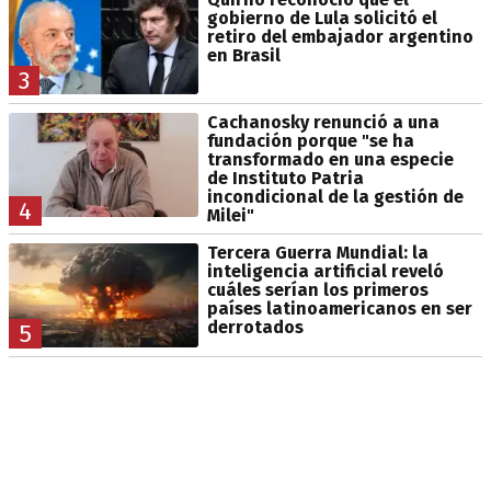
gobierno de Lula solicitó el
retiro del embajador argentino
en Brasil
3
Cachanosky renunció a una
fundación porque "se ha
transformado en una especie
de Instituto Patria
incondicional de la gestión de
4
Milei"
Tercera Guerra Mundial: la
inteligencia artificial reveló
cuáles serían los primeros
países latinoamericanos en ser
derrotados
5