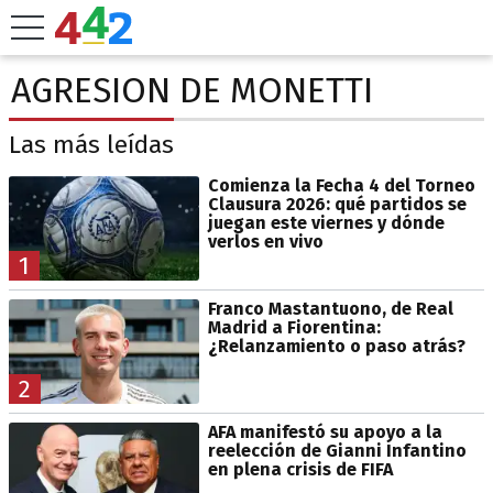
AGRESION DE MONETTI
Las más leídas
Comienza la Fecha 4 del Torneo
Clausura 2026: qué partidos se
juegan este viernes y dónde
verlos en vivo
1
Franco Mastantuono, de Real
Madrid a Fiorentina:
¿Relanzamiento o paso atrás?
2
AFA manifestó su apoyo a la
reelección de Gianni Infantino
en plena crisis de FIFA