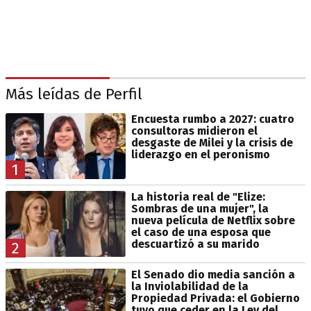
Más leídas de Perfil
Encuesta rumbo a 2027: cuatro
consultoras midieron el
desgaste de Milei y la crisis de
liderazgo en el peronismo
1
La historia real de "Elize:
Sombras de una mujer", la
nueva película de Netflix sobre
el caso de una esposa que
descuartizó a su marido
2
El Senado dio media sanción a
la Inviolabilidad de la
Propiedad Privada: el Gobierno
tuvo que ceder en la Ley del