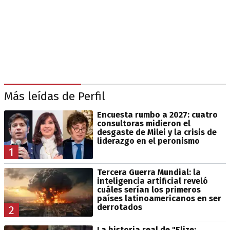
Más leídas de Perfil
Encuesta rumbo a 2027: cuatro
consultoras midieron el
desgaste de Milei y la crisis de
liderazgo en el peronismo
1
Tercera Guerra Mundial: la
inteligencia artificial reveló
cuáles serían los primeros
países latinoamericanos en ser
derrotados
2
La historia real de "Elize: