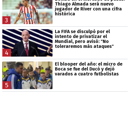
Thiago Almada será nuevo
jugador de River con una cifra
histórica
3
La FIFA se disculpó por el
intento de privatizar el
Mundial, pero avisó: "No
toleraremos más ataques"
4
El blooper del año: el micro de
Boca se fue del Ducó y dejó
varados a cuatro futbolistas
5