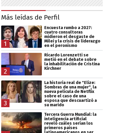
Más leídas de Perfil
Encuesta rumbo a 2027:
cuatro consultoras
midieron el desgaste de
Milei y la crisis de liderazgo
1
en el peronismo
Ricardo Lorenzetti se
metió en el debate sobre
la inhabilitación de Cristina
Kirchner
2
La historia real de "Elize:
Sombras de una mujer", la
nueva película de Netflix
sobre el caso de una
esposa que descuartizó a
3
su marido
Tercera Guerra Mundial: la
inteligencia artificial
reveló cuáles serían los
primeros países
latinoamericanos en ser