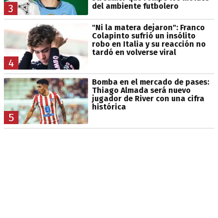
del ambiente futbolero
3
"Ni la matera dejaron": Franco
Colapinto sufrió un insólito
robo en Italia y su reacción no
tardó en volverse viral
4
Bomba en el mercado de pases:
Thiago Almada será nuevo
jugador de River con una cifra
histórica
5