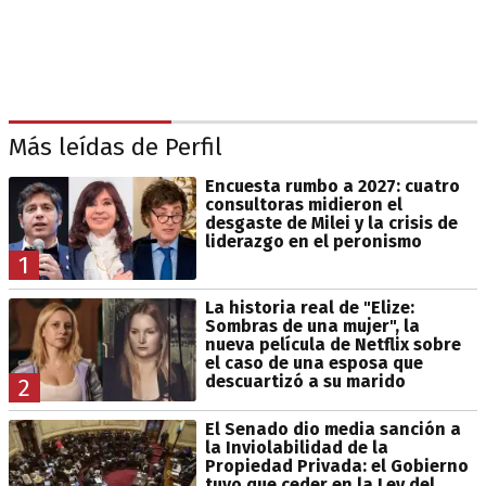
Más leídas de Perfil
Encuesta rumbo a 2027: cuatro
consultoras midieron el
desgaste de Milei y la crisis de
liderazgo en el peronismo
1
La historia real de "Elize:
Sombras de una mujer", la
nueva película de Netflix sobre
el caso de una esposa que
descuartizó a su marido
2
El Senado dio media sanción a
la Inviolabilidad de la
Propiedad Privada: el Gobierno
tuvo que ceder en la Ley del