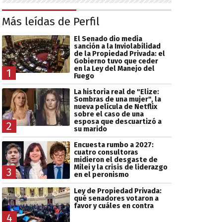
Más leídas de Perfil
El Senado dio media
sanción a la Inviolabilidad
de la Propiedad Privada: el
Gobierno tuvo que ceder
en la Ley del Manejo del
1
Fuego
La historia real de "Elize:
Sombras de una mujer", la
nueva película de Netflix
sobre el caso de una
esposa que descuartizó a
2
su marido
Encuesta rumbo a 2027:
cuatro consultoras
midieron el desgaste de
Milei y la crisis de liderazgo
3
en el peronismo
Ley de Propiedad Privada:
qué senadores votaron a
favor y cuáles en contra
4