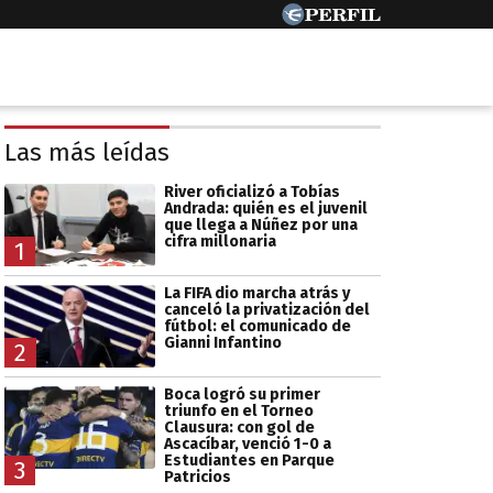
Las más leídas
River oficializó a Tobías
Andrada: quién es el juvenil
que llega a Núñez por una
cifra millonaria
1
La FIFA dio marcha atrás y
canceló la privatización del
fútbol: el comunicado de
Gianni Infantino
2
Boca logró su primer
triunfo en el Torneo
Clausura: con gol de
Ascacíbar, venció 1-0 a
Estudiantes en Parque
3
Patricios