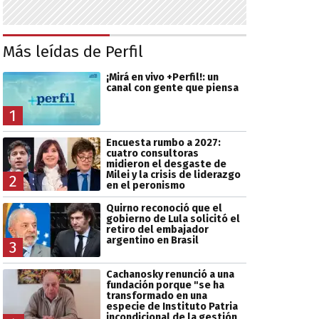
Más leídas de Perfil
¡Mirá en vivo +Perfil!: un
canal con gente que piensa
1
Encuesta rumbo a 2027:
cuatro consultoras
midieron el desgaste de
Milei y la crisis de liderazgo
2
en el peronismo
Quirno reconoció que el
gobierno de Lula solicitó el
retiro del embajador
argentino en Brasil
3
Cachanosky renunció a una
fundación porque "se ha
transformado en una
especie de Instituto Patria
incondicional de la gestión