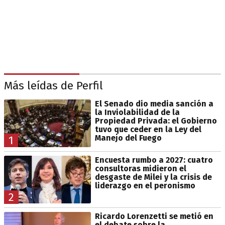
Más leídas de Perfil
El Senado dio media sanción a
la Inviolabilidad de la
Propiedad Privada: el Gobierno
tuvo que ceder en la Ley del
Manejo del Fuego
1
Encuesta rumbo a 2027: cuatro
consultoras midieron el
desgaste de Milei y la crisis de
liderazgo en el peronismo
2
Ricardo Lorenzetti se metió en
el debate sobre la