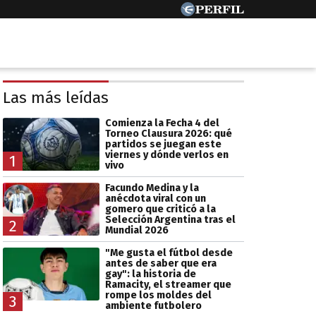
Las más leídas
Comienza la Fecha 4 del
Torneo Clausura 2026: qué
partidos se juegan este
viernes y dónde verlos en
1
vivo
Facundo Medina y la
anécdota viral con un
gomero que criticó a la
Selección Argentina tras el
2
Mundial 2026
"Me gusta el fútbol desde
antes de saber que era
gay": la historia de
Ramacity, el streamer que
rompe los moldes del
3
ambiente futbolero