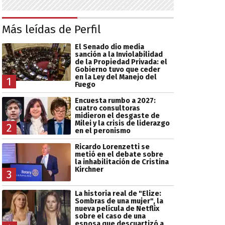
Más leídas de Perfil
El Senado dio media
sanción a la Inviolabilidad
de la Propiedad Privada: el
Gobierno tuvo que ceder
en la Ley del Manejo del
1
Fuego
Encuesta rumbo a 2027:
cuatro consultoras
midieron el desgaste de
Milei y la crisis de liderazgo
2
en el peronismo
Ricardo Lorenzetti se
metió en el debate sobre
la inhabilitación de Cristina
Kirchner
3
La historia real de "Elize:
Sombras de una mujer", la
nueva película de Netflix
sobre el caso de una
esposa que descuartizó a