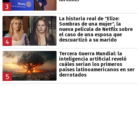
3
La historia real de "Elize:
Sombras de una mujer", la
nueva película de Netflix sobre
el caso de una esposa que
descuartizó a su marido
4
Tercera Guerra Mundial: la
inteligencia artificial reveló
cuáles serían los primeros
países latinoamericanos en ser
derrotados
5