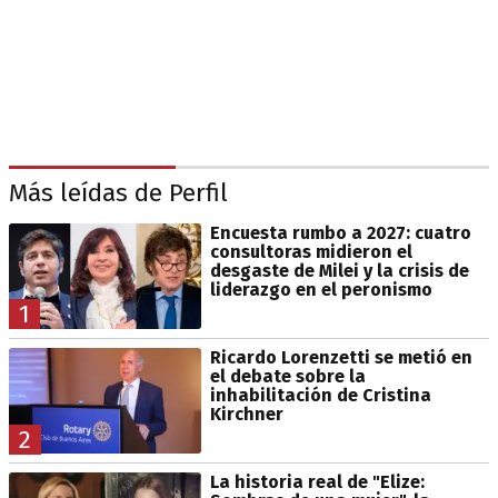
Más leídas de Perfil
Encuesta rumbo a 2027: cuatro
consultoras midieron el
desgaste de Milei y la crisis de
liderazgo en el peronismo
1
Ricardo Lorenzetti se metió en
el debate sobre la
inhabilitación de Cristina
Kirchner
2
La historia real de "Elize: