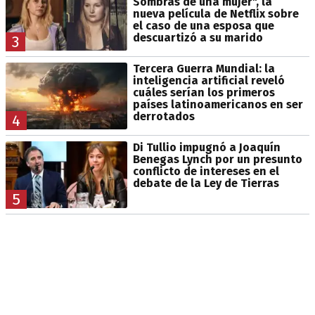
Sombras de una mujer", la
nueva película de Netflix sobre
el caso de una esposa que
descuartizó a su marido
3
Tercera Guerra Mundial: la
inteligencia artificial reveló
cuáles serían los primeros
países latinoamericanos en ser
derrotados
4
Di Tullio impugnó a Joaquín
Benegas Lynch por un presunto
conflicto de intereses en el
debate de la Ley de Tierras
5