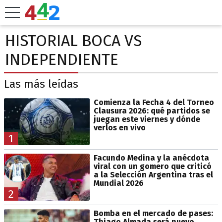
HISTORIAL BOCA VS
INDEPENDIENTE
Las más leídas
Comienza la Fecha 4 del Torneo
Clausura 2026: qué partidos se
juegan este viernes y dónde
verlos en vivo
1
Facundo Medina y la anécdota
viral con un gomero que criticó
a la Selección Argentina tras el
Mundial 2026
2
Bomba en el mercado de pases:
Thiago Almada será nuevo