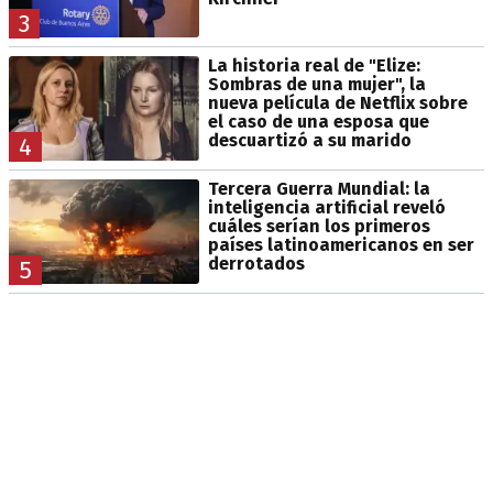
3
La historia real de "Elize:
Sombras de una mujer", la
nueva película de Netflix sobre
el caso de una esposa que
descuartizó a su marido
4
Tercera Guerra Mundial: la
inteligencia artificial reveló
cuáles serían los primeros
países latinoamericanos en ser
derrotados
5