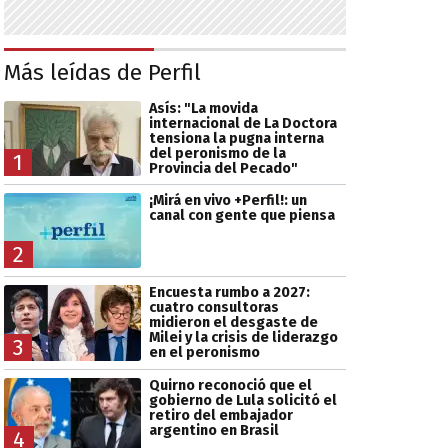
Más leídas de Perfil
Asís: "La movida
internacional de La Doctora
tensiona la pugna interna
del peronismo de la
1
Provincia del Pecado"
¡Mirá en vivo +Perfil!: un
canal con gente que piensa
2
Encuesta rumbo a 2027:
cuatro consultoras
midieron el desgaste de
Milei y la crisis de liderazgo
3
en el peronismo
Quirno reconoció que el
gobierno de Lula solicitó el
retiro del embajador
argentino en Brasil
4