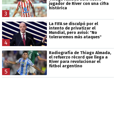
jugador de River con una cifra
histórica
3
La FIFA se disculpó por el
intento de privatizar el
Mundial, pero avisó: "No
toleraremos más ataques"
4
Radiografía de Thiago Almada,
el refuerzo récord que llega a
River para revolucionar el
fútbol argentino
5