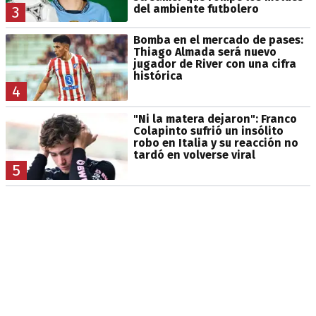
del ambiente futbolero
3
Bomba en el mercado de pases:
Thiago Almada será nuevo
jugador de River con una cifra
histórica
4
"Ni la matera dejaron": Franco
Colapinto sufrió un insólito
robo en Italia y su reacción no
tardó en volverse viral
5