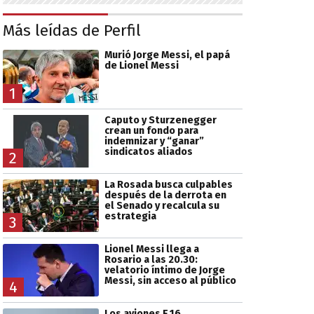
Más leídas de Perfil
Murió Jorge Messi, el papá
de Lionel Messi
1
Caputo y Sturzenegger
crean un fondo para
indemnizar y “ganar”
sindicatos aliados
2
La Rosada busca culpables
después de la derrota en
el Senado y recalcula su
estrategia
3
Lionel Messi llega a
Rosario a las 20.30:
velatorio íntimo de Jorge
Messi, sin acceso al público
4
Los aviones F 16