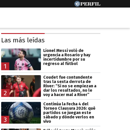
Las más leídas
Lionel Messi voló de
urgencia a Rosario y hay
incertidumbre por su
regreso al fútbol
1
Coudet fue contundente
tras la sexta derrota de
River: “Si no se empiezan a
dar los resultados, no le
2
voy a hacer mal a River”
Continúa la Fecha 4 del
Torneo Clausura 2026: qué
partidos se juegan este
sábado y dónde verlos en
3
vivo