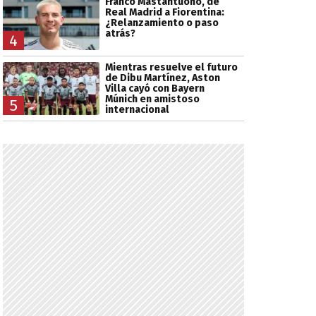
Franco Mastantuono, de
Real Madrid a Fiorentina:
¿Relanzamiento o paso
atrás?
4
Mientras resuelve el futuro
de Dibu Martínez, Aston
Villa cayó con Bayern
Múnich en amistoso
5
internacional