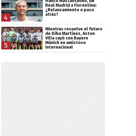
Franco Mastantuono, de
Real Madrid a Fiorentina:
¿Relanzamiento o paso
atrás?
4
Mientras resuelve el futuro
de Dibu Martínez, Aston
Villa cayó con Bayern
Múnich en amistoso
5
internacional