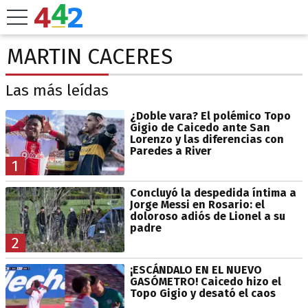
MARTIN CACERES
Las más leídas
¿Doble vara? El polémico Topo
Gigio de Caicedo ante San
Lorenzo y las diferencias con
Paredes a River
1
Concluyó la despedida íntima a
Jorge Messi en Rosario: el
doloroso adiós de Lionel a su
padre
2
¡ESCÁNDALO EN EL NUEVO
GASÓMETRO! Caicedo hizo el
Topo Gigio y desató el caos