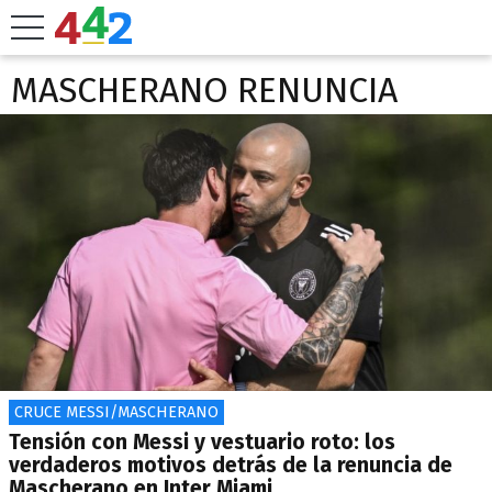
MASCHERANO RENUNCIA
CRUCE MESSI/MASCHERANO
Tensión con Messi y vestuario roto: los
verdaderos motivos detrás de la renuncia de
Mascherano en Inter Miami