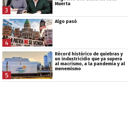
Muerta
3
Algo pasó
4
Récord histórico de quiebras y
un industricidio que ya supera
al macrismo, a la pandemia y al
menemismo
5