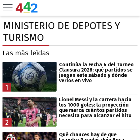
MINISTERIO DE DEPOTES Y
TURISMO
Las más leídas
Continúa la Fecha 4 del Torneo
Clausura 2026: qué partidos se
juegan este sábado y dónde
verlos en vivo
1
Lionel Messi y la carrera hacia
los 1000 goles: la proyección
que marca cuántos partidos
necesita para alcanzar el hito
2
Qué chances hay de que
Leandro Paredes deje Boca