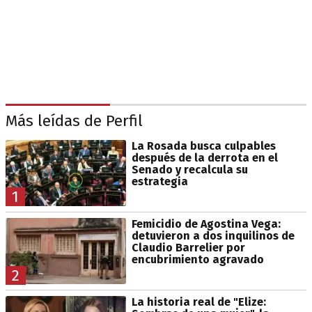
Más leídas de Perfil
La Rosada busca culpables
después de la derrota en el
Senado y recalcula su
estrategia
1
Femicidio de Agostina Vega:
detuvieron a dos inquilinos de
Claudio Barrelier por
encubrimiento agravado
2
La historia real de "Elize: