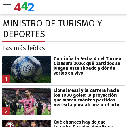
MINISTRO DE TURISMO Y
DEPORTES
Las más leídas
Continúa la Fecha 4 del Torneo
Clausura 2026: qué partidos se
juegan este sábado y dónde
verlos en vivo
1
Lionel Messi y la carrera hacia
los 1000 goles: la proyección
que marca cuántos partidos
necesita para alcanzar el hito
2
Qué chances hay de que
Leandro Paredes deje Boca