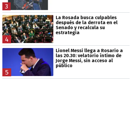
3
La Rosada busca culpables
después de la derrota en el
Senado y recalcula su
estrategia
4
Lionel Messi llega a Rosario a
las 20.30: velatorio íntimo de
Jorge Messi, sin acceso al
público
5