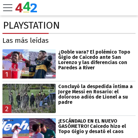
PLAYSTATION
Las más leídas
¿Doble vara? El polémico Topo
Gigio de Caicedo ante San
Lorenzo y las diferencias con
Paredes a River
1
Concluyó la despedida íntima a
Jorge Messi en Rosario: el
doloroso adiós de Lionel a su
padre
2
¡ESCÁNDALO EN EL NUEVO
GASÓMETRO! Caicedo hizo el
Topo Gigio y desató el caos